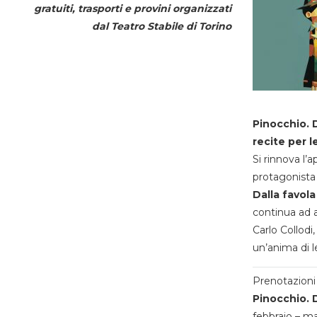
gratuiti, trasporti e provini organizzati
dal
Teatro Stabile di Torino
Pinocchio. D
recite per l
Si rinnova l’
protagonista 
Dalla favola
continua ad a
Carlo Collodi,
un’anima di l
Prenotazioni 
Pinocchio. D
febbraio – m