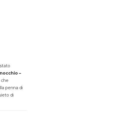
stato
inocchio –
, che
lla penna di
uieto di