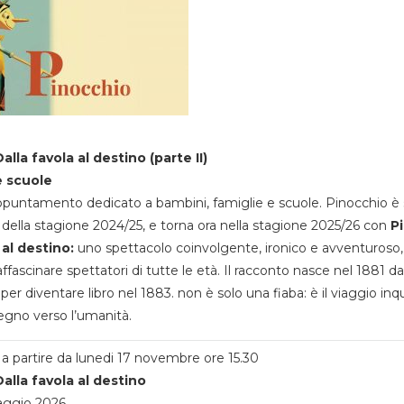
alla favola al destino (parte II)
e scuole
appuntamento dedicato a bambini, famiglie e scuole. Pinocchio è 
della stagione 2024/25, e torna ora nella stagione 2025/26 con
P
 al destino:
uno spettacolo coinvolgente, ironico e avventuroso
ffascinare spettatori di tutte le età. Il racconto nasce nel 1881 da
 per diventare libro nel 1883. non è solo una fiaba: è il viaggio inq
egno verso l’umanità.
a partire da lunedi 17 novembre ore 15.30
alla favola al destino
aggio 2026