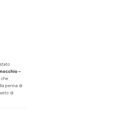
stato
inocchio –
, che
lla penna di
uieto di