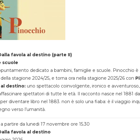
alla favola al destino (parte II)
e scuole
appuntamento dedicato a bambini, famiglie e scuole. Pinocchio è 
della stagione 2024/25, e torna ora nella stagione 2025/26 con
P
 al destino:
uno spettacolo coinvolgente, ironico e avventuroso
ffascinare spettatori di tutte le età. Il racconto nasce nel 1881 da
 per diventare libro nel 1883. non è solo una fiaba: è il viaggio inq
egno verso l’umanità.
a partire da lunedi 17 novembre ore 15.30
alla favola al destino
aggio 2026