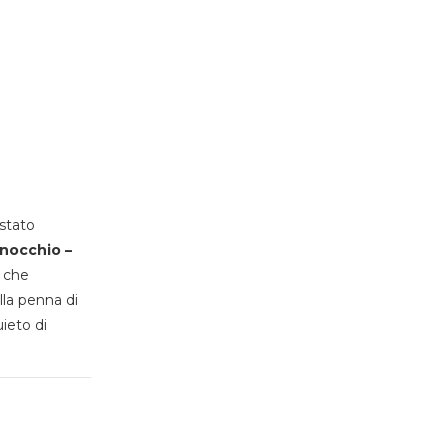
stato
inocchio –
, che
lla penna di
uieto di