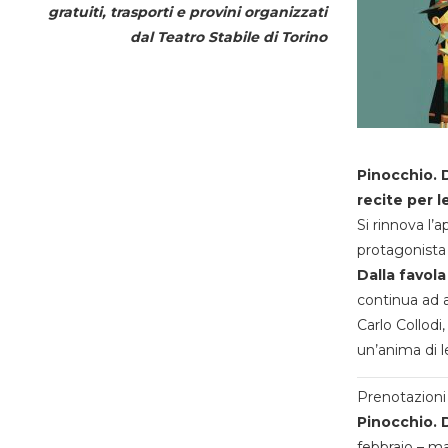
gratuiti, trasporti e provini organizzati
dal
Teatro Stabile di Torino
Pinocchio. D
recite per l
Si rinnova l’
protagonista 
Dalla favola
continua ad a
Carlo Collodi,
un’anima di l
Prenotazioni 
Pinocchio. D
febbraio – m