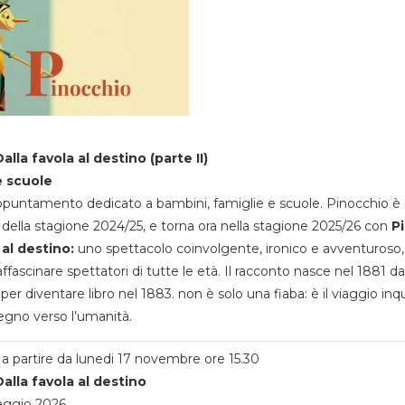
alla favola al destino (parte II)
e scuole
appuntamento dedicato a bambini, famiglie e scuole. Pinocchio è 
della stagione 2024/25, e torna ora nella stagione 2025/26 con
P
 al destino:
uno spettacolo coinvolgente, ironico e avventuroso
ffascinare spettatori di tutte le età. Il racconto nasce nel 1881 da
 per diventare libro nel 1883. non è solo una fiaba: è il viaggio inq
egno verso l’umanità.
a partire da lunedi 17 novembre ore 15.30
alla favola al destino
aggio 2026