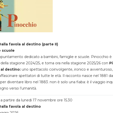
alla favola al destino (parte II)
e scuole
appuntamento dedicato a bambini, famiglie e scuole. Pinocchio è 
della stagione 2024/25, e torna ora nella stagione 2025/26 con
P
 al destino:
uno spettacolo coinvolgente, ironico e avventuroso
ffascinare spettatori di tutte le età. Il racconto nasce nel 1881 da
 per diventare libro nel 1883. non è solo una fiaba: è il viaggio inq
egno verso l’umanità.
a partire da lunedi 17 novembre ore 15.30
alla favola al destino
aggio 2026