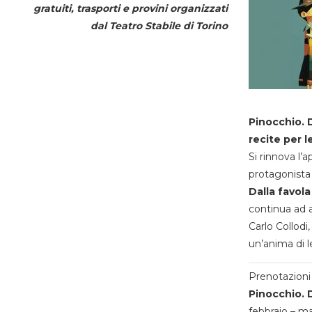
gratuiti, trasporti e provini organizzati
dal
Teatro Stabile di Torino
Pinocchio. D
recite per l
Si rinnova l’
protagonista 
Dalla favola
continua ad a
Carlo Collodi,
un’anima di l
Prenotazioni 
Pinocchio. D
febbraio – m