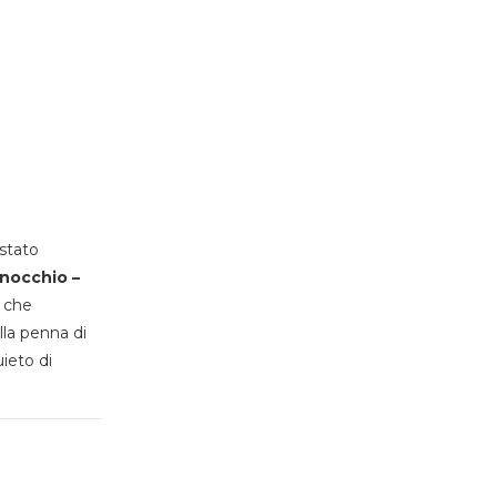
stato
inocchio –
, che
lla penna di
uieto di