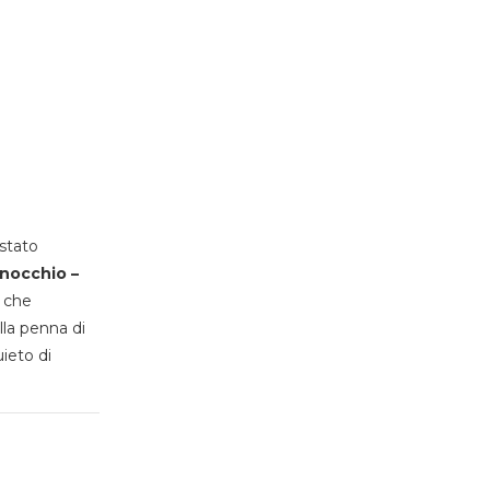
stato
inocchio –
, che
lla penna di
uieto di