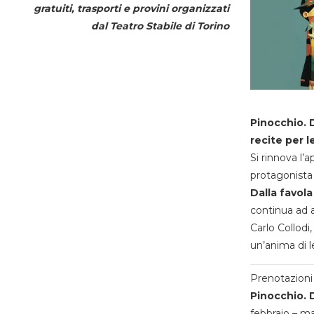
gratuiti, trasporti e provini organizzati
dal
Teatro Stabile di Torino
Pinocchio. D
recite per l
Si rinnova l’
protagonista 
Dalla favola
continua ad a
Carlo Collodi,
un’anima di l
Prenotazioni 
Pinocchio. D
febbraio – m