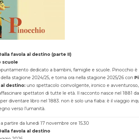
alla favola al destino (parte II)
e scuole
appuntamento dedicato a bambini, famiglie e scuole. Pinocchio è 
della stagione 2024/25, e torna ora nella stagione 2025/26 con
P
 al destino:
uno spettacolo coinvolgente, ironico e avventuroso
ffascinare spettatori di tutte le età. Il racconto nasce nel 1881 da
 per diventare libro nel 1883. non è solo una fiaba: è il viaggio inq
egno verso l’umanità.
a partire da lunedi 17 novembre ore 15.30
alla favola al destino
aggio 2026