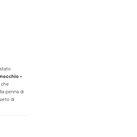
stato
inocchio –
, che
lla penna di
uieto di