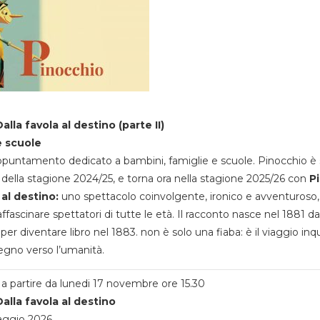
alla favola al destino (parte II)
e scuole
appuntamento dedicato a bambini, famiglie e scuole. Pinocchio è 
della stagione 2024/25, e torna ora nella stagione 2025/26 con
P
 al destino:
uno spettacolo coinvolgente, ironico e avventuroso
ffascinare spettatori di tutte le età. Il racconto nasce nel 1881 da
 per diventare libro nel 1883. non è solo una fiaba: è il viaggio inq
egno verso l’umanità.
a partire da lunedi 17 novembre ore 15.30
alla favola al destino
aggio 2026