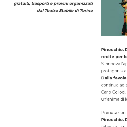
gratuiti, trasporti e provini organizzati
dal
Teatro Stabile di Torino
Pinocchio. D
recite per l
Si rinnova l’
protagonista 
Dalla favola
continua ad a
Carlo Collodi,
un’anima di l
Prenotazioni 
Pinocchio. D
febbraio – m