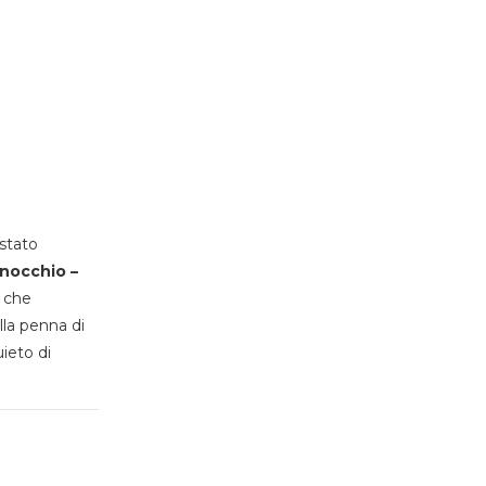
stato
inocchio –
, che
lla penna di
uieto di