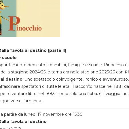
alla favola al destino (parte II)
e scuole
appuntamento dedicato a bambini, famiglie e scuole. Pinocchio è 
della stagione 2024/25, e torna ora nella stagione 2025/26 con
P
 al destino:
uno spettacolo coinvolgente, ironico e avventuroso
ffascinare spettatori di tutte le età. Il racconto nasce nel 1881 da
 per diventare libro nel 1883. non è solo una fiaba: è il viaggio inq
egno verso l’umanità.
a partire da lunedi 17 novembre ore 15.30
alla favola al destino
aggio 2026