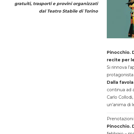
gratuiti, trasporti e provini organizzati
dal
Teatro Stabile di Torino
Pinocchio. D
recite per l
Si rinnova l’
protagonista 
Dalla favola
continua ad a
Carlo Collodi,
un’anima di l
Prenotazioni 
Pinocchio. D
febbraio – m