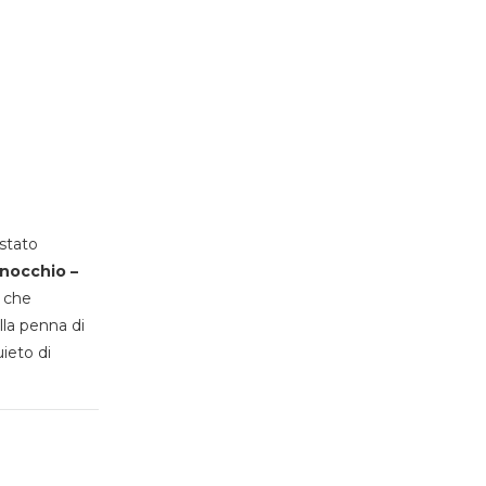
stato
inocchio –
, che
lla penna di
uieto di