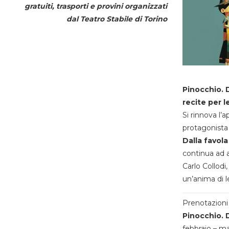
gratuiti, trasporti e provini organizzati
dal
Teatro Stabile di Torino
Pinocchio. D
recite per l
Si rinnova l’
protagonista 
Dalla favola
continua ad a
Carlo Collodi,
un’anima di l
Prenotazioni 
Pinocchio. D
febbraio – m