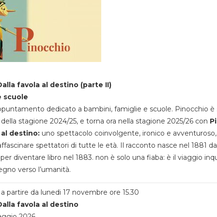
alla favola al destino (parte II)
e scuole
appuntamento dedicato a bambini, famiglie e scuole. Pinocchio è 
della stagione 2024/25, e torna ora nella stagione 2025/26 con
P
 al destino:
uno spettacolo coinvolgente, ironico e avventuroso
ffascinare spettatori di tutte le età. Il racconto nasce nel 1881 da
 per diventare libro nel 1883. non è solo una fiaba: è il viaggio inq
egno verso l’umanità.
a partire da lunedi 17 novembre ore 15.30
alla favola al destino
aggio 2026