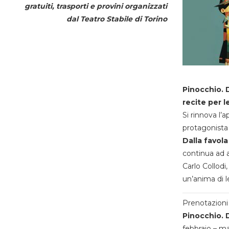
gratuiti, trasporti e provini organizzati
dal
Teatro Stabile di Torino
Pinocchio. D
recite per l
Si rinnova l’
protagonista 
Dalla favola
continua ad a
Carlo Collodi,
un’anima di l
Prenotazioni 
Pinocchio. D
febbraio – m