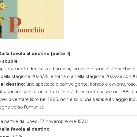
alla favola al destino (parte II)
e scuole
appuntamento dedicato a bambini, famiglie e scuole. Pinocchio è 
della stagione 2024/25, e torna ora nella stagione 2025/26 con
P
 al destino:
uno spettacolo coinvolgente, ironico e avventuroso
ffascinare spettatori di tutte le età. Il racconto nasce nel 1881 da
 per diventare libro nel 1883. non è solo una fiaba: è il viaggio inq
egno verso l’umanità.
a partire da lunedi 17 novembre ore 15.30
alla favola al destino
aggio 2026