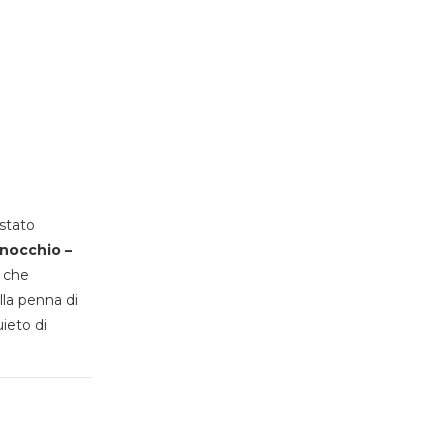
stato
inocchio –
, che
lla penna di
uieto di