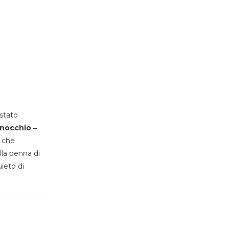
stato
inocchio –
, che
lla penna di
uieto di