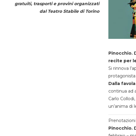
gratuiti, trasporti e provini organizzati
dal
Teatro Stabile di Torino
Pinocchio. D
recite per l
Si rinnova l’
protagonista 
Dalla favola
continua ad a
Carlo Collodi,
un’anima di l
Prenotazioni 
Pinocchio. D
febbraio – m