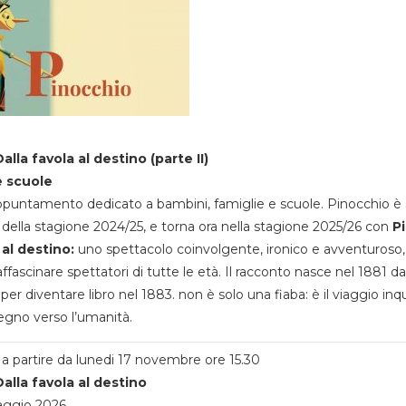
alla favola al destino (parte II)
e scuole
appuntamento dedicato a bambini, famiglie e scuole. Pinocchio è 
della stagione 2024/25, e torna ora nella stagione 2025/26 con
P
 al destino:
uno spettacolo coinvolgente, ironico e avventuroso
ffascinare spettatori di tutte le età. Il racconto nasce nel 1881 da
 per diventare libro nel 1883. non è solo una fiaba: è il viaggio inq
egno verso l’umanità.
a partire da lunedi 17 novembre ore 15.30
alla favola al destino
aggio 2026