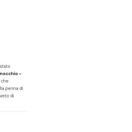
stato
inocchio –
, che
lla penna di
uieto di