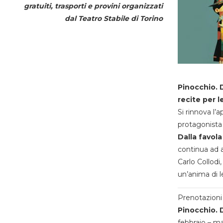
gratuiti, trasporti e provini organizzati
dal
Teatro Stabile di Torino
Pinocchio. D
recite per l
Si rinnova l’
protagonista 
Dalla favola
continua ad a
Carlo Collodi,
un’anima di l
Prenotazioni 
Pinocchio. D
febbraio – m