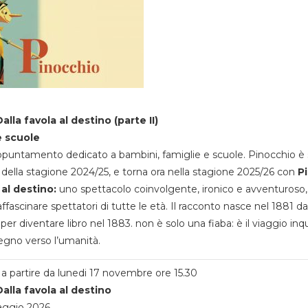
alla favola al destino (parte II)
e scuole
appuntamento dedicato a bambini, famiglie e scuole. Pinocchio è 
della stagione 2024/25, e torna ora nella stagione 2025/26 con
P
 al destino:
uno spettacolo coinvolgente, ironico e avventuroso
ffascinare spettatori di tutte le età. Il racconto nasce nel 1881 da
 per diventare libro nel 1883. non è solo una fiaba: è il viaggio inq
egno verso l’umanità.
a partire da lunedi 17 novembre ore 15.30
alla favola al destino
aggio 2026