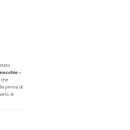
stato
inocchio –
, che
lla penna di
uieto di