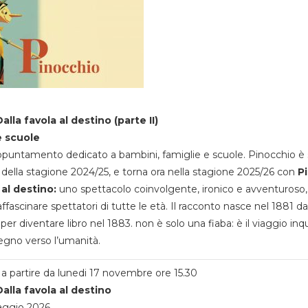
alla favola al destino (parte II)
e scuole
appuntamento dedicato a bambini, famiglie e scuole. Pinocchio è 
della stagione 2024/25, e torna ora nella stagione 2025/26 con
P
 al destino:
uno spettacolo coinvolgente, ironico e avventuroso
ffascinare spettatori di tutte le età. Il racconto nasce nel 1881 da
 per diventare libro nel 1883. non è solo una fiaba: è il viaggio inq
egno verso l’umanità.
a partire da lunedi 17 novembre ore 15.30
alla favola al destino
aggio 2026