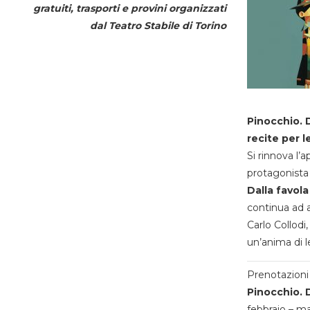
gratuiti, trasporti e provini organizzati
dal
Teatro Stabile di Torino
Pinocchio. D
recite per l
Si rinnova l’
protagonista 
Dalla favola
continua ad a
Carlo Collodi,
un’anima di l
Prenotazioni 
Pinocchio. D
febbraio – m