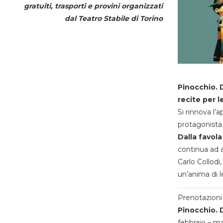
gratuiti, trasporti e provini organizzati
dal
Teatro Stabile di Torino
Pinocchio. D
recite per l
Si rinnova l’
protagonista 
Dalla favola
continua ad a
Carlo Collodi,
un’anima di l
Prenotazioni 
Pinocchio. D
febbraio – m