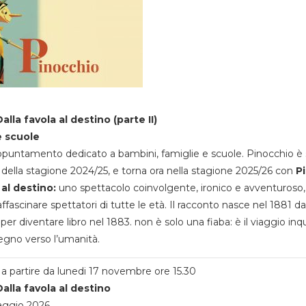
alla favola al destino (parte II)
e scuole
appuntamento dedicato a bambini, famiglie e scuole. Pinocchio è 
della stagione 2024/25, e torna ora nella stagione 2025/26 con
P
 al destino:
uno spettacolo coinvolgente, ironico e avventuroso
ffascinare spettatori di tutte le età. Il racconto nasce nel 1881 da
 per diventare libro nel 1883. non è solo una fiaba: è il viaggio inq
egno verso l’umanità.
a partire da lunedi 17 novembre ore 15.30
alla favola al destino
aggio 2026