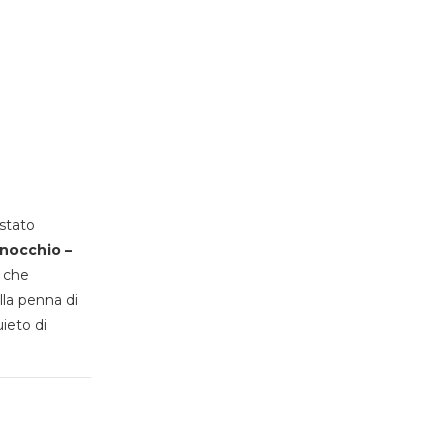
stato
inocchio –
, che
lla penna di
uieto di