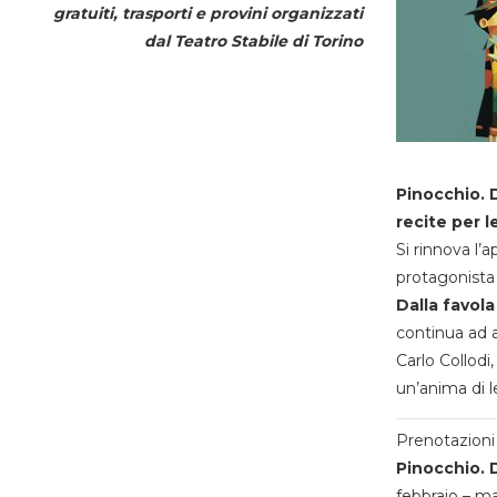
gratuiti, trasporti e provini organizzati
dal
Teatro Stabile di Torino
Pinocchio. D
recite per l
Si rinnova l’
protagonista 
Dalla favola
continua ad a
Carlo Collodi,
un’anima di l
Prenotazioni 
Pinocchio. D
febbraio – m