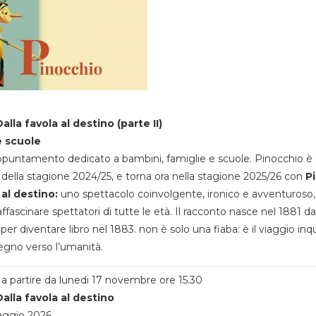
alla favola al destino (parte II)
e scuole
appuntamento dedicato a bambini, famiglie e scuole. Pinocchio è 
della stagione 2024/25, e torna ora nella stagione 2025/26 con
P
 al destino:
uno spettacolo coinvolgente, ironico e avventuroso
ffascinare spettatori di tutte le età. Il racconto nasce nel 1881 da
 per diventare libro nel 1883. non è solo una fiaba: è il viaggio inq
egno verso l’umanità.
a partire da lunedi 17 novembre ore 15.30
alla favola al destino
aggio 2026