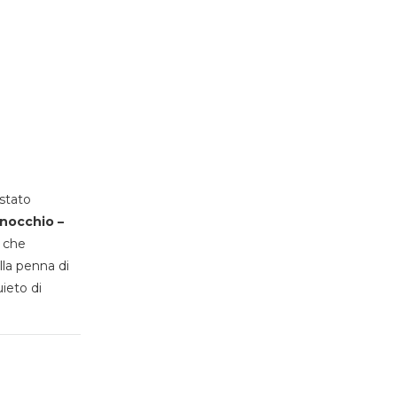
stato
inocchio –
, che
lla penna di
uieto di