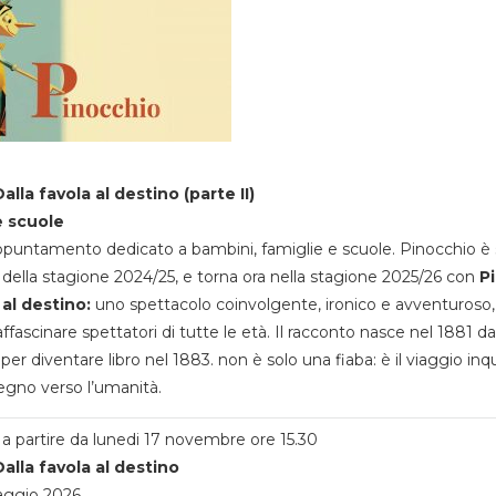
alla favola al destino (parte II)
e scuole
appuntamento dedicato a bambini, famiglie e scuole. Pinocchio è 
della stagione 2024/25, e torna ora nella stagione 2025/26 con
P
 al destino:
uno spettacolo coinvolgente, ironico e avventuroso
ffascinare spettatori di tutte le età. Il racconto nasce nel 1881 da
 per diventare libro nel 1883. non è solo una fiaba: è il viaggio inq
egno verso l’umanità.
a partire da lunedi 17 novembre ore 15.30
alla favola al destino
aggio 2026