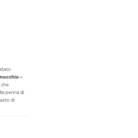
stato
inocchio –
, che
lla penna di
uieto di