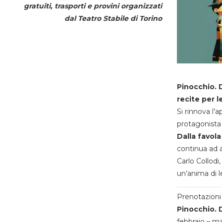
gratuiti, trasporti e provini organizzati
dal
Teatro Stabile di Torino
Pinocchio. D
recite per l
Si rinnova l’
protagonista 
Dalla favola
continua ad a
Carlo Collodi,
un’anima di l
Prenotazioni 
Pinocchio. D
febbraio – m