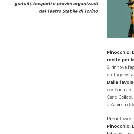
gratuiti, trasporti e provini organizzati
dal
Teatro Stabile di Torino
Pinocchio. D
recite per l
Si rinnova l’
protagonista 
Dalla favola
continua ad a
Carlo Collodi,
un’anima di l
Prenotazioni 
Pinocchio. D
febbraio – m