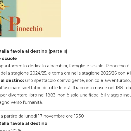
alla favola al destino (parte II)
e scuole
appuntamento dedicato a bambini, famiglie e scuole. Pinocchio è 
della stagione 2024/25, e torna ora nella stagione 2025/26 con
P
 al destino:
uno spettacolo coinvolgente, ironico e avventuroso
ffascinare spettatori di tutte le età. Il racconto nasce nel 1881 da
 per diventare libro nel 1883. non è solo una fiaba: è il viaggio inq
egno verso l’umanità.
a partire da lunedi 17 novembre ore 15.30
alla favola al destino
aggio 2026