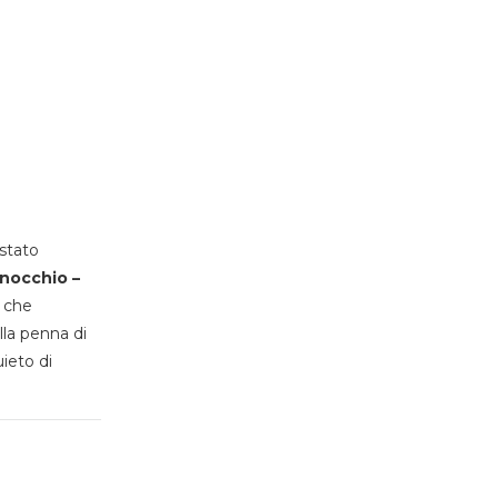
stato
inocchio –
, che
lla penna di
uieto di