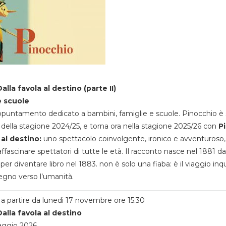
alla favola al destino (parte II)
e scuole
appuntamento dedicato a bambini, famiglie e scuole. Pinocchio è 
della stagione 2024/25, e torna ora nella stagione 2025/26 con
P
 al destino:
uno spettacolo coinvolgente, ironico e avventuroso
ffascinare spettatori di tutte le età. Il racconto nasce nel 1881 da
 per diventare libro nel 1883. non è solo una fiaba: è il viaggio inq
egno verso l’umanità.
a partire da lunedi 17 novembre ore 15.30
alla favola al destino
aggio 2026