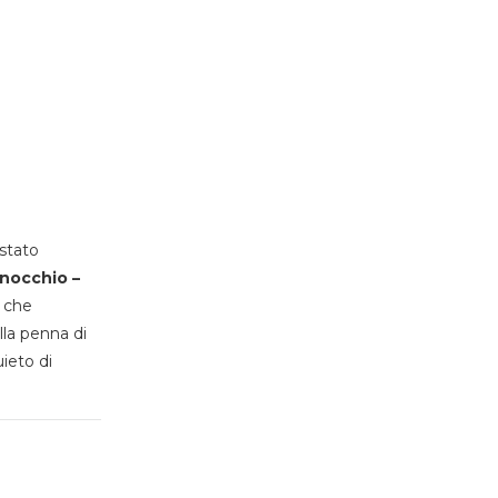
stato
inocchio –
, che
lla penna di
uieto di