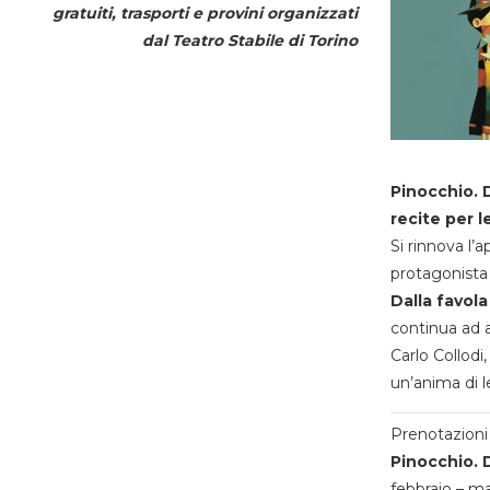
gratuiti, trasporti e provini organizzati
dal
Teatro Stabile di Torino
Pinocchio. D
recite per l
Si rinnova l’
protagonista 
Dalla favola
continua ad a
Carlo Collodi,
un’anima di l
Prenotazioni 
Pinocchio. D
febbraio – m