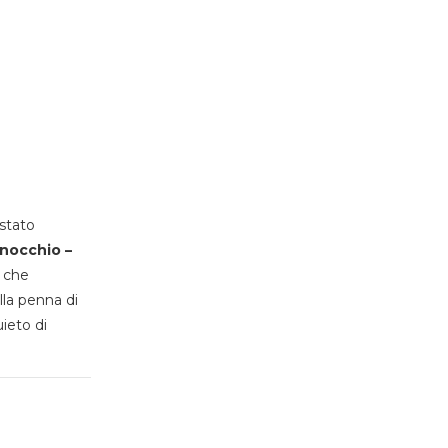
stato
inocchio –
, che
lla penna di
uieto di