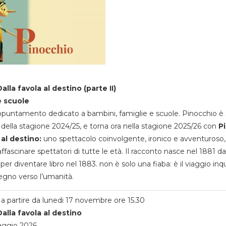
alla favola al destino (parte II)
e scuole
appuntamento dedicato a bambini, famiglie e scuole. Pinocchio è 
della stagione 2024/25, e torna ora nella stagione 2025/26 con
P
 al destino:
uno spettacolo coinvolgente, ironico e avventuroso
ffascinare spettatori di tutte le età. Il racconto nasce nel 1881 da
 per diventare libro nel 1883. non è solo una fiaba: è il viaggio inq
egno verso l’umanità.
a partire da lunedi 17 novembre ore 15.30
alla favola al destino
aggio 2026