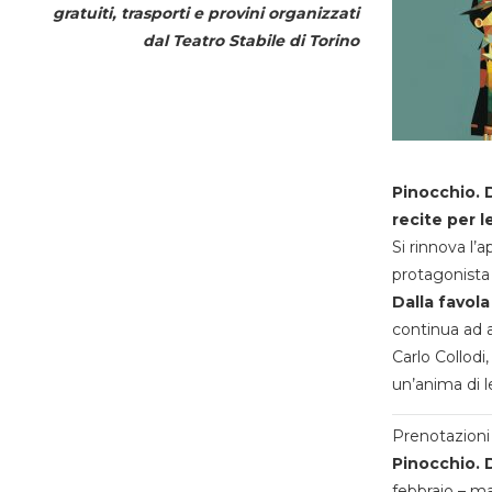
gratuiti, trasporti e provini organizzati
dal
Teatro Stabile di Torino
Pinocchio. D
recite per l
Si rinnova l’
protagonista 
Dalla favola
continua ad a
Carlo Collodi,
un’anima di l
Prenotazioni 
Pinocchio. D
febbraio – m