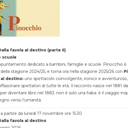
alla favola al destino (parte II)
e scuole
appuntamento dedicato a bambini, famiglie e scuole. Pinocchio è 
della stagione 2024/25, e torna ora nella stagione 2025/26 con
P
 al destino:
uno spettacolo coinvolgente, ironico e avventuroso
ffascinare spettatori di tutte le età. Il racconto nasce nel 1881 da
 per diventare libro nel 1883. non è solo una fiaba: è il viaggio inq
egno verso l’umanità.
a partire da lunedi 17 novembre ore 15.30
alla favola al destino
aggio 2026