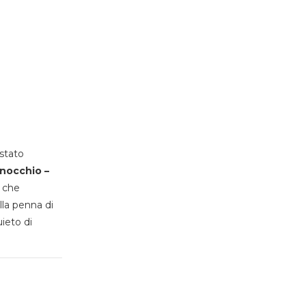
stato
inocchio –
, che
lla penna di
uieto di