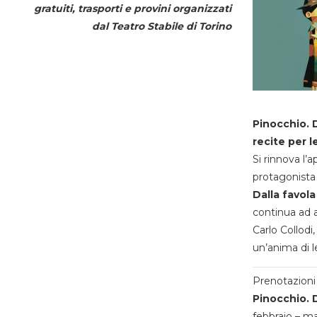
gratuiti, trasporti e provini organizzati
dal
Teatro Stabile di Torino
Pinocchio. D
recite per l
Si rinnova l’
protagonista 
Dalla favola
continua ad a
Carlo Collodi,
un’anima di l
Prenotazioni 
Pinocchio. D
febbraio – m