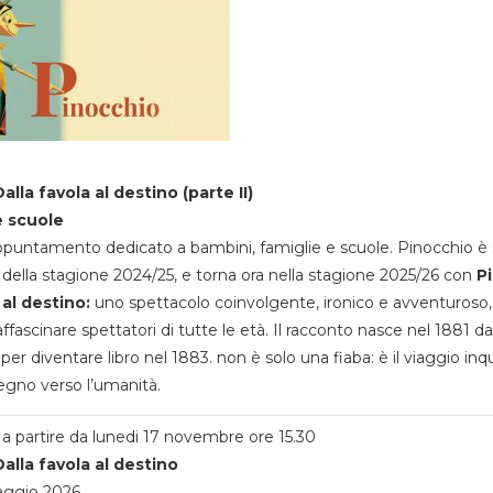
alla favola al destino (parte II)
e scuole
appuntamento dedicato a bambini, famiglie e scuole. Pinocchio è 
della stagione 2024/25, e torna ora nella stagione 2025/26 con
P
 al destino:
uno spettacolo coinvolgente, ironico e avventuroso
ffascinare spettatori di tutte le età. Il racconto nasce nel 1881 da
 per diventare libro nel 1883. non è solo una fiaba: è il viaggio inq
egno verso l’umanità.
a partire da lunedi 17 novembre ore 15.30
alla favola al destino
aggio 2026