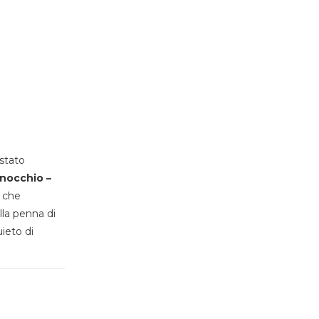
stato
inocchio –
, che
lla penna di
uieto di