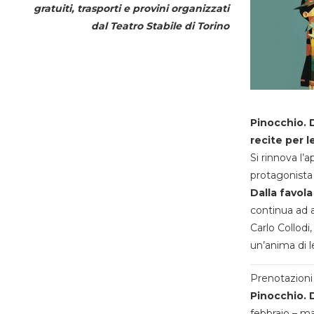
gratuiti, trasporti e provini organizzati
dal
Teatro Stabile di Torino
Pinocchio. D
recite per l
Si rinnova l’
protagonista 
Dalla favola
continua ad a
Carlo Collodi,
un’anima di l
Prenotazioni 
Pinocchio. D
febbraio – m