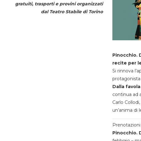
gratuiti, trasporti e provini organizzati
dal
Teatro Stabile di Torino
Pinocchio. D
recite per l
Si rinnova l’
protagonista 
Dalla favola
continua ad a
Carlo Collodi,
un’anima di l
Prenotazioni 
Pinocchio. D
febbraio – m