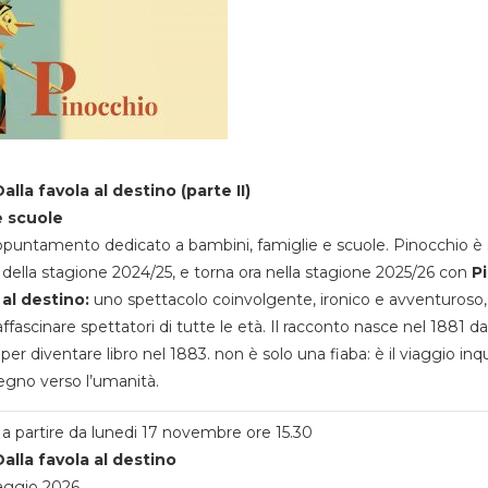
alla favola al destino (parte II)
e scuole
appuntamento dedicato a bambini, famiglie e scuole. Pinocchio è 
della stagione 2024/25, e torna ora nella stagione 2025/26 con
P
 al destino:
uno spettacolo coinvolgente, ironico e avventuroso
ffascinare spettatori di tutte le età. Il racconto nasce nel 1881 da
 per diventare libro nel 1883. non è solo una fiaba: è il viaggio inq
egno verso l’umanità.
a partire da lunedi 17 novembre ore 15.30
alla favola al destino
aggio 2026