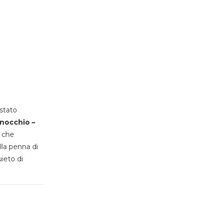
stato
inocchio –
, che
lla penna di
uieto di