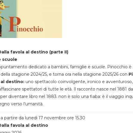
alla favola al destino (parte II)
e scuole
appuntamento dedicato a bambini, famiglie e scuole. Pinocchio è 
della stagione 2024/25, e torna ora nella stagione 2025/26 con
P
 al destino:
uno spettacolo coinvolgente, ironico e avventuroso
ffascinare spettatori di tutte le età. Il racconto nasce nel 1881 da
 per diventare libro nel 1883. non è solo una fiaba: è il viaggio inq
egno verso l’umanità.
a partire da lunedi 17 novembre ore 15.30
alla favola al destino
aggio 2026