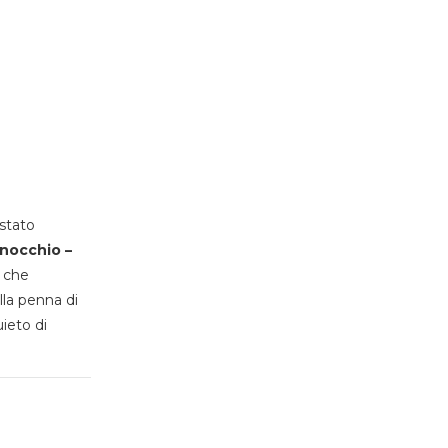
stato
inocchio –
, che
lla penna di
uieto di