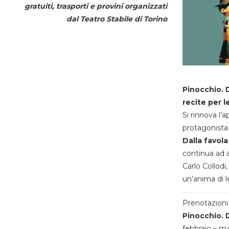
gratuiti, trasporti e provini organizzati
dal
Teatro Stabile di Torino
Pinocchio. D
recite per l
Si rinnova l’
protagonista 
Dalla favola
continua ad a
Carlo Collodi,
un’anima di l
Prenotazioni 
Pinocchio. D
febbraio – m