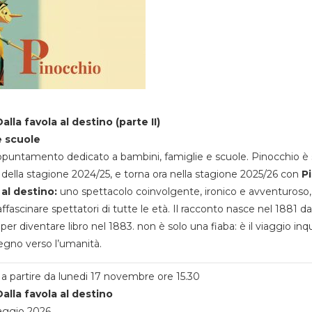
alla favola al destino (parte II)
e scuole
appuntamento dedicato a bambini, famiglie e scuole. Pinocchio è 
della stagione 2024/25, e torna ora nella stagione 2025/26 con
P
 al destino:
uno spettacolo coinvolgente, ironico e avventuroso
ffascinare spettatori di tutte le età. Il racconto nasce nel 1881 da
 per diventare libro nel 1883. non è solo una fiaba: è il viaggio inq
egno verso l’umanità.
a partire da lunedi 17 novembre ore 15.30
alla favola al destino
aggio 2026