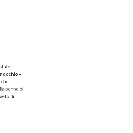
stato
inocchio –
, che
lla penna di
uieto di