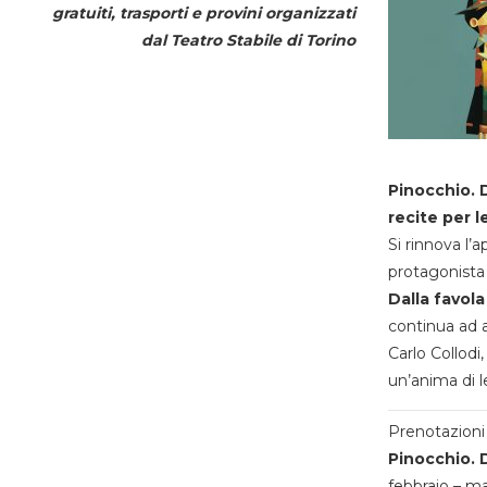
gratuiti, trasporti e provini organizzati
dal
Teatro Stabile di Torino
Pinocchio. D
recite per l
Si rinnova l’
protagonista 
Dalla favola
continua ad a
Carlo Collodi,
un’anima di l
Prenotazioni 
Pinocchio. D
febbraio – m