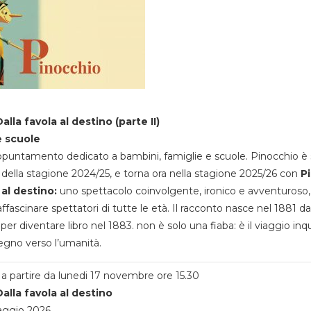
alla favola al destino (parte II)
e scuole
appuntamento dedicato a bambini, famiglie e scuole. Pinocchio è 
della stagione 2024/25, e torna ora nella stagione 2025/26 con
P
 al destino:
uno spettacolo coinvolgente, ironico e avventuroso
ffascinare spettatori di tutte le età. Il racconto nasce nel 1881 da
 per diventare libro nel 1883. non è solo una fiaba: è il viaggio inq
egno verso l’umanità.
a partire da lunedi 17 novembre ore 15.30
alla favola al destino
aggio 2026