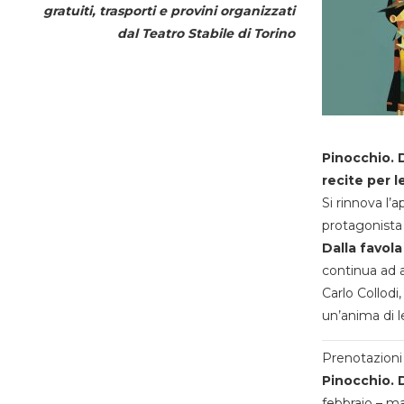
gratuiti, trasporti e provini organizzati
dal
Teatro Stabile di Torino
Pinocchio. D
recite per l
Si rinnova l’
protagonista 
Dalla favola
continua ad a
Carlo Collodi,
un’anima di l
Prenotazioni 
Pinocchio. D
febbraio – m