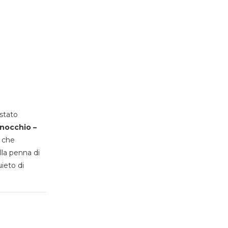
stato
inocchio –
, che
lla penna di
uieto di