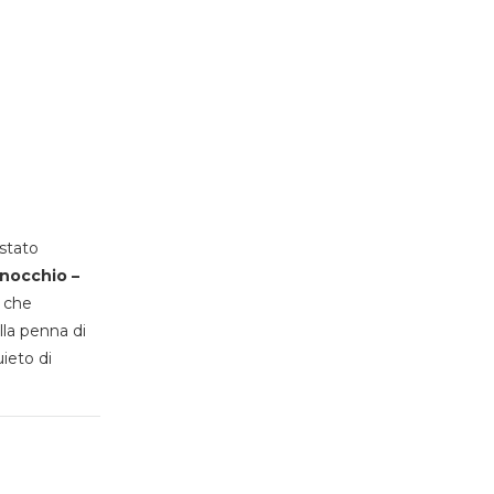
stato
inocchio –
, che
lla penna di
uieto di