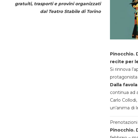
gratuiti, trasporti e provini organizzati
dal
Teatro Stabile di Torino
Pinocchio. D
recite per l
Si rinnova l’
protagonista 
Dalla favola
continua ad a
Carlo Collodi,
un’anima di l
Prenotazioni 
Pinocchio. D
febbraio – m