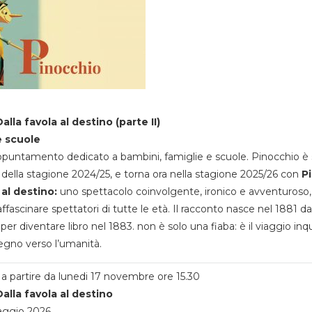
alla favola al destino (parte II)
e scuole
appuntamento dedicato a bambini, famiglie e scuole. Pinocchio è 
della stagione 2024/25, e torna ora nella stagione 2025/26 con
P
 al destino:
uno spettacolo coinvolgente, ironico e avventuroso
ffascinare spettatori di tutte le età. Il racconto nasce nel 1881 da
 per diventare libro nel 1883. non è solo una fiaba: è il viaggio inq
egno verso l’umanità.
a partire da lunedi 17 novembre ore 15.30
alla favola al destino
aggio 2026