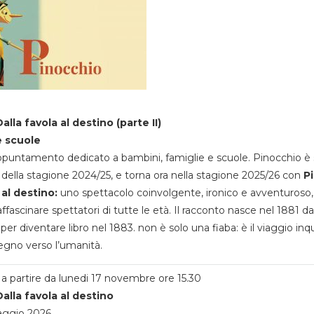
alla favola al destino (parte II)
e scuole
appuntamento dedicato a bambini, famiglie e scuole. Pinocchio è 
della stagione 2024/25, e torna ora nella stagione 2025/26 con
P
 al destino:
uno spettacolo coinvolgente, ironico e avventuroso
ffascinare spettatori di tutte le età. Il racconto nasce nel 1881 da
 per diventare libro nel 1883. non è solo una fiaba: è il viaggio inq
egno verso l’umanità.
a partire da lunedi 17 novembre ore 15.30
alla favola al destino
aggio 2026