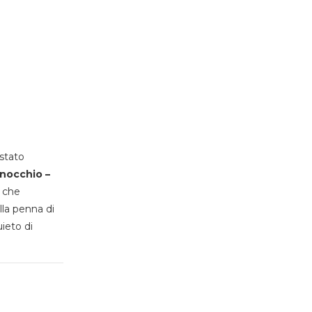
stato
inocchio –
, che
lla penna di
uieto di