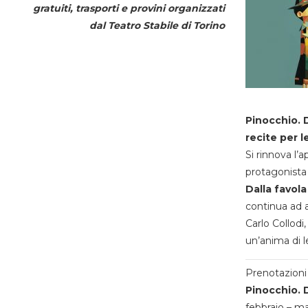
gratuiti, trasporti e provini organizzati
dal
Teatro Stabile di Torino
Pinocchio. D
recite per l
Si rinnova l’
protagonista 
Dalla favola
continua ad a
Carlo Collodi,
un’anima di l
Prenotazioni 
Pinocchio. D
febbraio – m