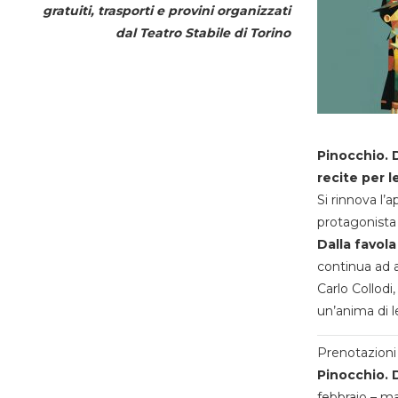
gratuiti, trasporti e provini organizzati
dal
Teatro Stabile di Torino
Pinocchio. D
recite per l
Si rinnova l’
protagonista 
Dalla favola
continua ad a
Carlo Collodi,
un’anima di l
Prenotazioni 
Pinocchio. D
febbraio – m