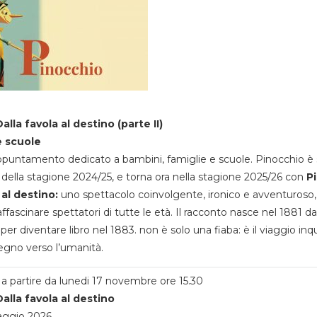
alla favola al destino (parte II)
e scuole
appuntamento dedicato a bambini, famiglie e scuole. Pinocchio è 
della stagione 2024/25, e torna ora nella stagione 2025/26 con
P
 al destino:
uno spettacolo coinvolgente, ironico e avventuroso
ffascinare spettatori di tutte le età. Il racconto nasce nel 1881 da
 per diventare libro nel 1883. non è solo una fiaba: è il viaggio inq
egno verso l’umanità.
a partire da lunedi 17 novembre ore 15.30
alla favola al destino
aggio 2026