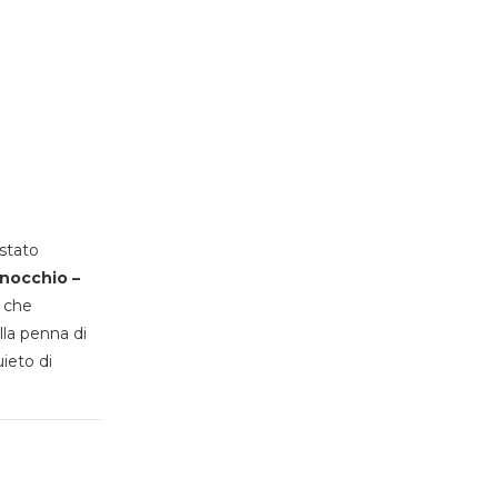
stato
inocchio –
, che
lla penna di
uieto di