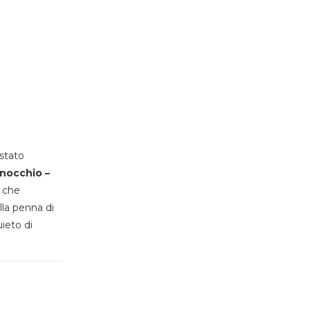
stato
inocchio –
, che
lla penna di
uieto di