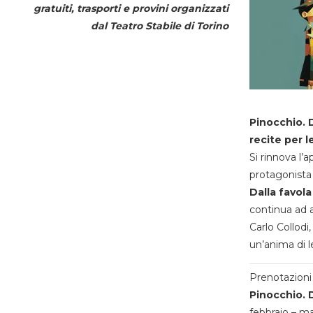
gratuiti, trasporti e provini organizzati
dal
Teatro Stabile di Torino
Pinocchio. D
recite per l
Si rinnova l’
protagonista 
Dalla favola
continua ad a
Carlo Collodi,
un’anima di l
Prenotazioni 
Pinocchio. D
febbraio – m