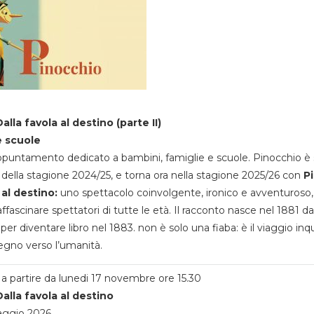
alla favola al destino (parte II)
e scuole
appuntamento dedicato a bambini, famiglie e scuole. Pinocchio è 
della stagione 2024/25, e torna ora nella stagione 2025/26 con
P
 al destino:
uno spettacolo coinvolgente, ironico e avventuroso
ffascinare spettatori di tutte le età. Il racconto nasce nel 1881 da
 per diventare libro nel 1883. non è solo una fiaba: è il viaggio inq
egno verso l’umanità.
a partire da lunedi 17 novembre ore 15.30
alla favola al destino
aggio 2026