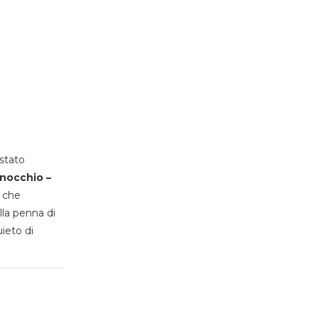
stato
inocchio –
, che
lla penna di
uieto di