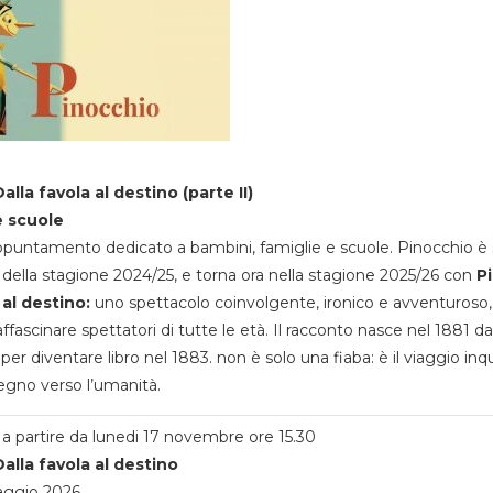
alla favola al destino (parte II)
e scuole
appuntamento dedicato a bambini, famiglie e scuole. Pinocchio è 
della stagione 2024/25, e torna ora nella stagione 2025/26 con
P
 al destino:
uno spettacolo coinvolgente, ironico e avventuroso
ffascinare spettatori di tutte le età. Il racconto nasce nel 1881 da
 per diventare libro nel 1883. non è solo una fiaba: è il viaggio inq
egno verso l’umanità.
a partire da lunedi 17 novembre ore 15.30
alla favola al destino
aggio 2026