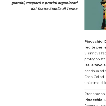
gratuiti, trasporti e provini organizzati
dal
Teatro Stabile di Torino
Pinocchio. D
recite per l
Si rinnova l’
protagonista 
Dalla favola
continua ad a
Carlo Collodi,
un’anima di l
Prenotazioni 
Pinocchio. D
febbraio – m