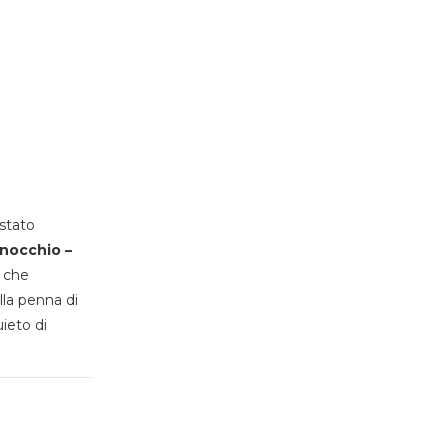
stato
inocchio –
, che
lla penna di
uieto di