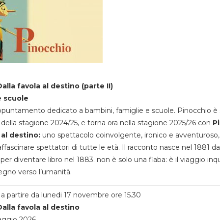
alla favola al destino (parte II)
e scuole
appuntamento dedicato a bambini, famiglie e scuole. Pinocchio è 
della stagione 2024/25, e torna ora nella stagione 2025/26 con
P
 al destino:
uno spettacolo coinvolgente, ironico e avventuroso
ffascinare spettatori di tutte le età. Il racconto nasce nel 1881 da
 per diventare libro nel 1883. non è solo una fiaba: è il viaggio inq
egno verso l’umanità.
a partire da lunedi 17 novembre ore 15.30
alla favola al destino
aggio 2026