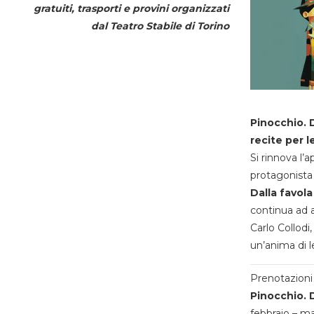
gratuiti, trasporti e provini organizzati
dal
Teatro Stabile di Torino
Pinocchio. D
recite per l
Si rinnova l’
protagonista 
Dalla favola
continua ad a
Carlo Collodi,
un’anima di l
Prenotazioni 
Pinocchio. D
febbraio – m