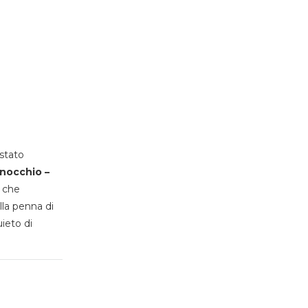
stato
inocchio –
, che
lla penna di
uieto di