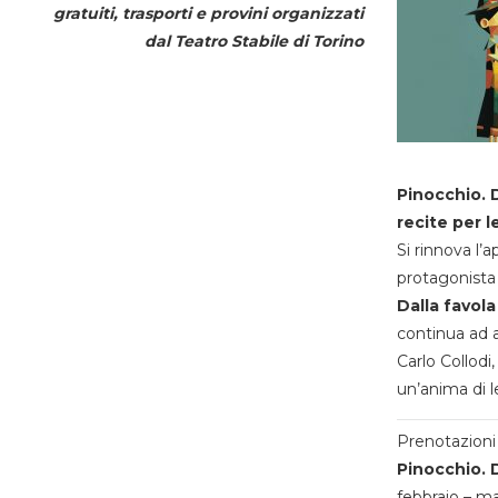
gratuiti, trasporti e provini organizzati
dal
Teatro Stabile di Torino
Pinocchio. D
recite per l
Si rinnova l’
protagonista 
Dalla favola
continua ad a
Carlo Collodi,
un’anima di l
Prenotazioni 
Pinocchio. D
febbraio – m