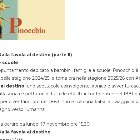
alla favola al destino (parte II)
e scuole
appuntamento dedicato a bambini, famiglie e scuole. Pinocchio è 
della stagione 2024/25, e torna ora nella stagione 2025/26 con
P
 al destino:
uno spettacolo coinvolgente, ironico e avventuroso
ffascinare spettatori di tutte le età. Il racconto nasce nel 1881 da
 per diventare libro nel 1883. non è solo una fiaba: è il viaggio inq
egno verso l’umanità.
a partire da lunedi 17 novembre ore 15.30
alla favola al destino
aggio 2026