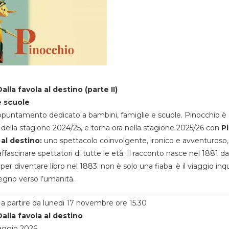
alla favola al destino (parte II)
e scuole
appuntamento dedicato a bambini, famiglie e scuole. Pinocchio è 
della stagione 2024/25, e torna ora nella stagione 2025/26 con
P
 al destino:
uno spettacolo coinvolgente, ironico e avventuroso
ffascinare spettatori di tutte le età. Il racconto nasce nel 1881 da
 per diventare libro nel 1883. non è solo una fiaba: è il viaggio inq
egno verso l’umanità.
a partire da lunedi 17 novembre ore 15.30
alla favola al destino
aggio 2026