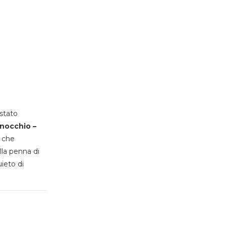
stato
inocchio –
, che
lla penna di
uieto di