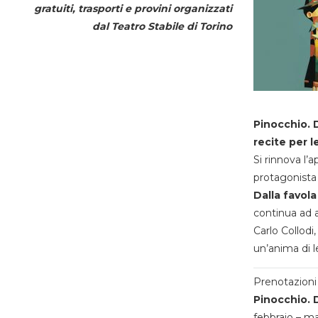
gratuiti, trasporti e provini organizzati
dal
Teatro Stabile di Torino
Pinocchio. D
recite per l
Si rinnova l’
protagonista 
Dalla favola
continua ad a
Carlo Collodi,
un’anima di l
Prenotazioni 
Pinocchio. D
febbraio – m