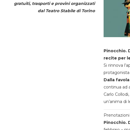
gratuiti, trasporti e provini organizzati
dal
Teatro Stabile di Torino
Pinocchio. D
recite per l
Si rinnova l’
protagonista 
Dalla favola
continua ad a
Carlo Collodi,
un’anima di l
Prenotazioni 
Pinocchio. D
febbraio – m