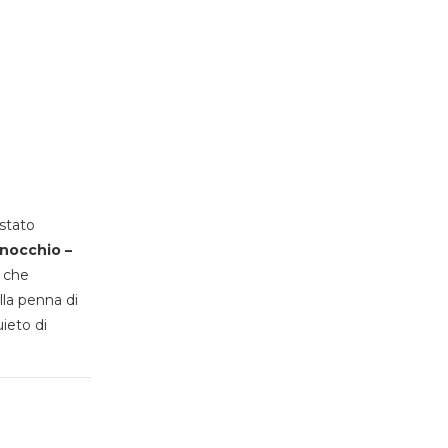
stato
inocchio –
, che
lla penna di
uieto di