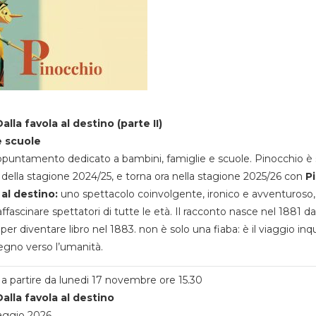
alla favola al destino (parte II)
e scuole
appuntamento dedicato a bambini, famiglie e scuole. Pinocchio è 
della stagione 2024/25, e torna ora nella stagione 2025/26 con
P
 al destino:
uno spettacolo coinvolgente, ironico e avventuroso
ffascinare spettatori di tutte le età. Il racconto nasce nel 1881 da
 per diventare libro nel 1883. non è solo una fiaba: è il viaggio inq
egno verso l’umanità.
a partire da lunedi 17 novembre ore 15.30
alla favola al destino
aggio 2026