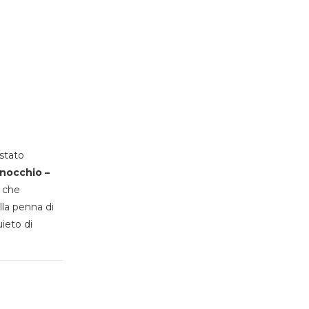
stato
inocchio –
, che
lla penna di
uieto di