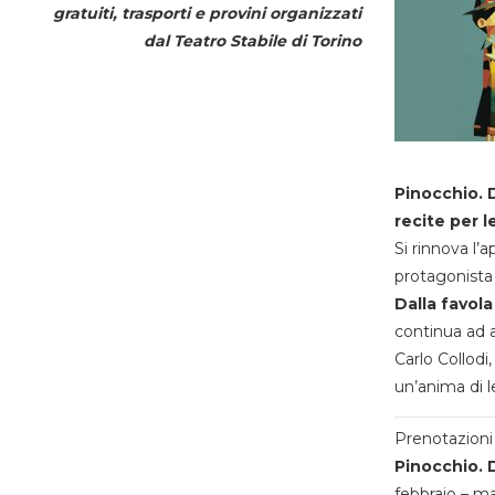
gratuiti, trasporti e provini organizzati
dal
Teatro Stabile di Torino
Pinocchio. D
recite per l
Si rinnova l’
protagonista 
Dalla favola
continua ad a
Carlo Collodi,
un’anima di l
Prenotazioni 
Pinocchio. D
febbraio – m