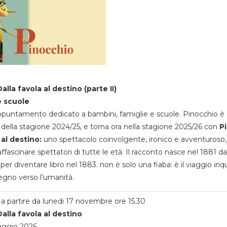
alla favola al destino (parte II)
e scuole
appuntamento dedicato a bambini, famiglie e scuole. Pinocchio è 
della stagione 2024/25, e torna ora nella stagione 2025/26 con
P
 al destino:
uno spettacolo coinvolgente, ironico e avventuroso
ffascinare spettatori di tutte le età. Il racconto nasce nel 1881 da
 per diventare libro nel 1883. non è solo una fiaba: è il viaggio inq
egno verso l’umanità.
a partire da lunedi 17 novembre ore 15.30
alla favola al destino
aggio 2026