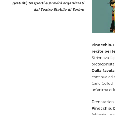
gratuiti, trasporti e provini organizzati
dal
Teatro Stabile di Torino
Pinocchio. D
recite per l
Si rinnova l’
protagonista 
Dalla favola
continua ad a
Carlo Collodi,
un’anima di l
Prenotazioni 
Pinocchio. D
febbraio – m