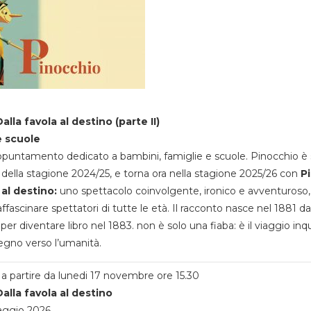
alla favola al destino (parte II)
e scuole
appuntamento dedicato a bambini, famiglie e scuole. Pinocchio è 
della stagione 2024/25, e torna ora nella stagione 2025/26 con
P
 al destino:
uno spettacolo coinvolgente, ironico e avventuroso
ffascinare spettatori di tutte le età. Il racconto nasce nel 1881 da
 per diventare libro nel 1883. non è solo una fiaba: è il viaggio inq
egno verso l’umanità.
a partire da lunedi 17 novembre ore 15.30
alla favola al destino
aggio 2026