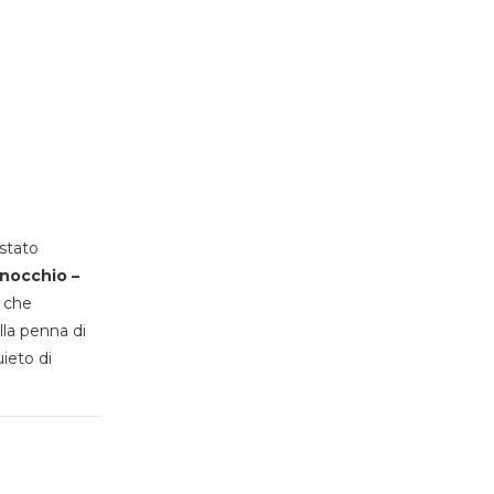
stato
inocchio –
, che
lla penna di
uieto di