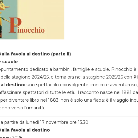
alla favola al destino (parte II)
e scuole
appuntamento dedicato a bambini, famiglie e scuole. Pinocchio è 
della stagione 2024/25, e torna ora nella stagione 2025/26 con
P
 al destino:
uno spettacolo coinvolgente, ironico e avventuroso
ffascinare spettatori di tutte le età. Il racconto nasce nel 1881 da
 per diventare libro nel 1883. non è solo una fiaba: è il viaggio inq
egno verso l’umanità.
a partire da lunedi 17 novembre ore 15.30
alla favola al destino
aggio 2026