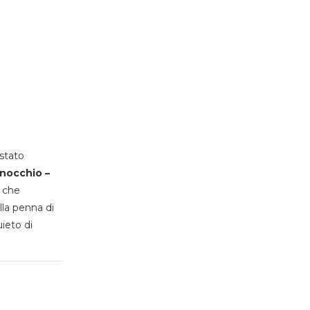
stato
inocchio –
, che
lla penna di
uieto di