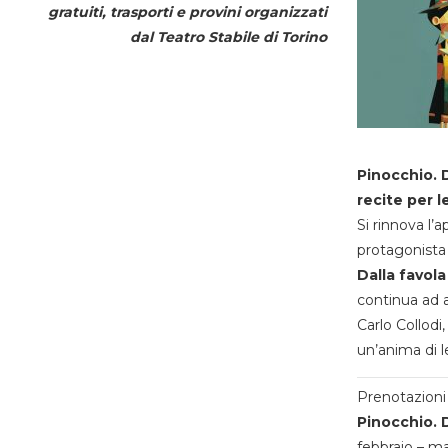
gratuiti, trasporti e provini organizzati
dal
Teatro Stabile di Torino
Pinocchio. D
recite per l
Si rinnova l’
protagonista 
Dalla favola
continua ad a
Carlo Collodi,
un’anima di l
Prenotazioni 
Pinocchio. D
febbraio – m