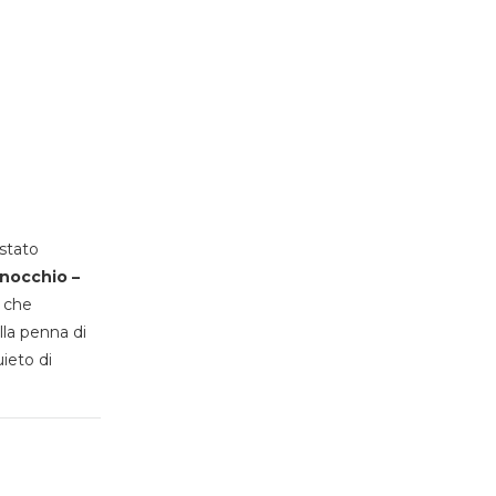
stato
inocchio –
, che
lla penna di
uieto di