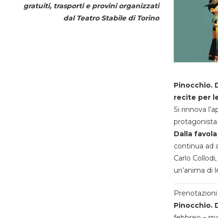
gratuiti, trasporti e provini organizzati
dal
Teatro Stabile di Torino
Pinocchio. D
recite per l
Si rinnova l’
protagonista 
Dalla favola
continua ad a
Carlo Collodi,
un’anima di l
Prenotazioni 
Pinocchio. D
febbraio – m