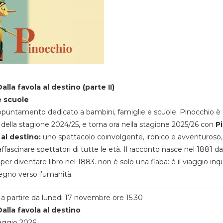
alla favola al destino (parte II)
e scuole
appuntamento dedicato a bambini, famiglie e scuole. Pinocchio è 
della stagione 2024/25, e torna ora nella stagione 2025/26 con
P
 al destino:
uno spettacolo coinvolgente, ironico e avventuroso
ffascinare spettatori di tutte le età. Il racconto nasce nel 1881 da
 per diventare libro nel 1883. non è solo una fiaba: è il viaggio inq
egno verso l’umanità.
a partire da lunedi 17 novembre ore 15.30
alla favola al destino
aggio 2026