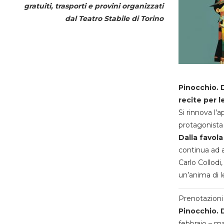
gratuiti, trasporti e provini organizzati
dal
Teatro Stabile di Torino
Pinocchio. D
recite per l
Si rinnova l’
protagonista 
Dalla favola
continua ad a
Carlo Collodi,
un’anima di l
Prenotazioni 
Pinocchio. D
febbraio – m