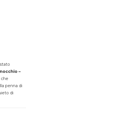
stato
inocchio –
, che
lla penna di
uieto di