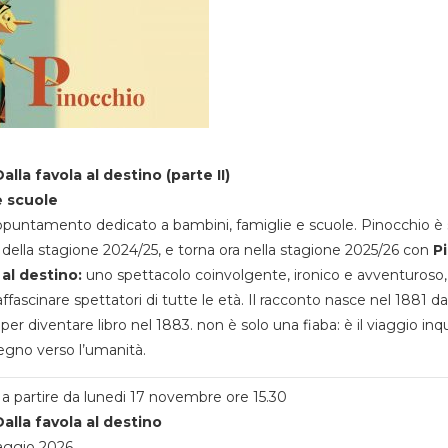
alla favola al destino (parte II)
e scuole
appuntamento dedicato a bambini, famiglie e scuole. Pinocchio è 
della stagione 2024/25, e torna ora nella stagione 2025/26 con
P
 al destino:
uno spettacolo coinvolgente, ironico e avventuroso
ffascinare spettatori di tutte le età. Il racconto nasce nel 1881 da
 per diventare libro nel 1883. non è solo una fiaba: è il viaggio inq
egno verso l’umanità.
a partire da lunedi 17 novembre ore 15.30
alla favola al destino
aggio 2026