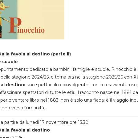
alla favola al destino (parte II)
e scuole
appuntamento dedicato a bambini, famiglie e scuole. Pinocchio è 
della stagione 2024/25, e torna ora nella stagione 2025/26 con
P
 al destino:
uno spettacolo coinvolgente, ironico e avventuroso
ffascinare spettatori di tutte le età. Il racconto nasce nel 1881 da
 per diventare libro nel 1883. non è solo una fiaba: è il viaggio inq
egno verso l’umanità.
a partire da lunedi 17 novembre ore 15.30
alla favola al destino
aggio 2026