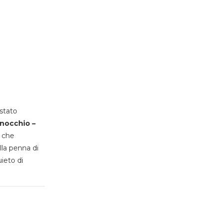
stato
inocchio –
, che
lla penna di
uieto di