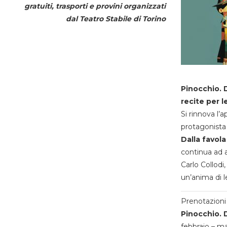
gratuiti, trasporti e provini organizzati
dal
Teatro Stabile di Torino
Pinocchio. D
recite per l
Si rinnova l’
protagonista 
Dalla favola
continua ad a
Carlo Collodi,
un’anima di l
Prenotazioni 
Pinocchio. D
febbraio – m