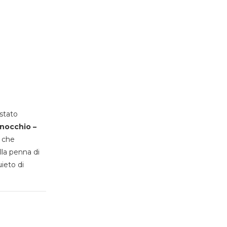
stato
inocchio –
, che
lla penna di
uieto di