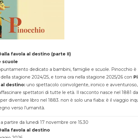
alla favola al destino (parte II)
e scuole
appuntamento dedicato a bambini, famiglie e scuole. Pinocchio è 
della stagione 2024/25, e torna ora nella stagione 2025/26 con
P
 al destino:
uno spettacolo coinvolgente, ironico e avventuroso
ffascinare spettatori di tutte le età. Il racconto nasce nel 1881 da
 per diventare libro nel 1883. non è solo una fiaba: è il viaggio inq
egno verso l’umanità.
a partire da lunedi 17 novembre ore 15.30
alla favola al destino
aggio 2026