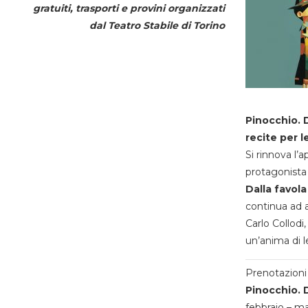
gratuiti, trasporti e provini organizzati
dal
Teatro Stabile di Torino
Pinocchio. D
recite per l
Si rinnova l’
protagonista 
Dalla favola
continua ad a
Carlo Collodi,
un’anima di l
Prenotazioni 
Pinocchio. D
febbraio – m