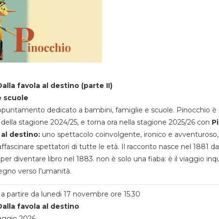
alla favola al destino (parte II)
e scuole
appuntamento dedicato a bambini, famiglie e scuole. Pinocchio è 
della stagione 2024/25, e torna ora nella stagione 2025/26 con
P
 al destino:
uno spettacolo coinvolgente, ironico e avventuroso
ffascinare spettatori di tutte le età. Il racconto nasce nel 1881 da
 per diventare libro nel 1883. non è solo una fiaba: è il viaggio inq
egno verso l’umanità.
a partire da lunedi 17 novembre ore 15.30
alla favola al destino
aggio 2026