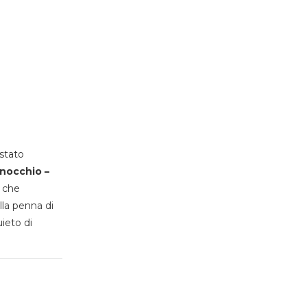
stato
inocchio –
, che
lla penna di
uieto di