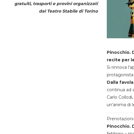
gratuiti, trasporti e provini organizzati
dal
Teatro Stabile di Torino
Pinocchio. D
recite per l
Si rinnova l’
protagonista 
Dalla favola
continua ad a
Carlo Collodi,
un’anima di l
Prenotazioni 
Pinocchio. D
febbraio – m