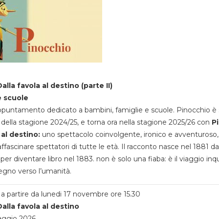
alla favola al destino (parte II)
e scuole
appuntamento dedicato a bambini, famiglie e scuole. Pinocchio è 
della stagione 2024/25, e torna ora nella stagione 2025/26 con
P
 al destino:
uno spettacolo coinvolgente, ironico e avventuroso
ffascinare spettatori di tutte le età. Il racconto nasce nel 1881 da
 per diventare libro nel 1883. non è solo una fiaba: è il viaggio inq
egno verso l’umanità.
a partire da lunedi 17 novembre ore 15.30
alla favola al destino
aggio 2026