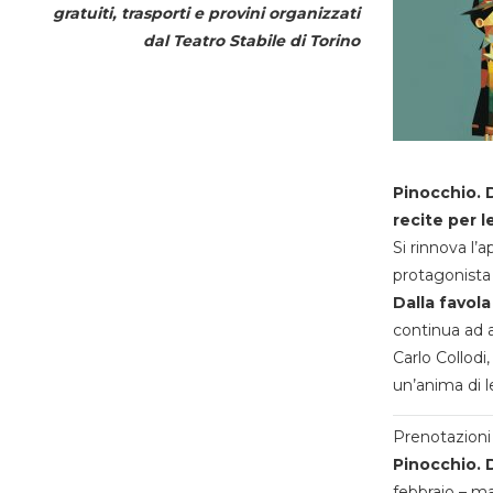
gratuiti, trasporti e provini organizzati
dal
Teatro Stabile di Torino
Pinocchio. D
recite per l
Si rinnova l’
protagonista 
Dalla favola
continua ad a
Carlo Collodi,
un’anima di l
Prenotazioni 
Pinocchio. D
febbraio – m