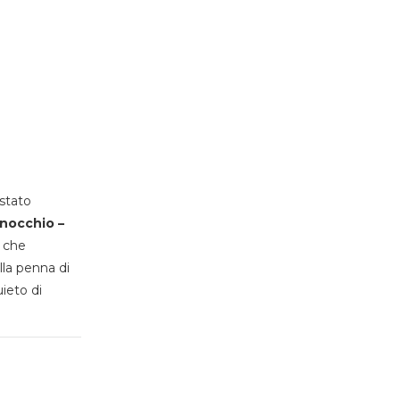
stato
inocchio –
, che
lla penna di
uieto di