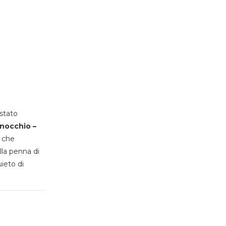
stato
inocchio –
, che
lla penna di
uieto di