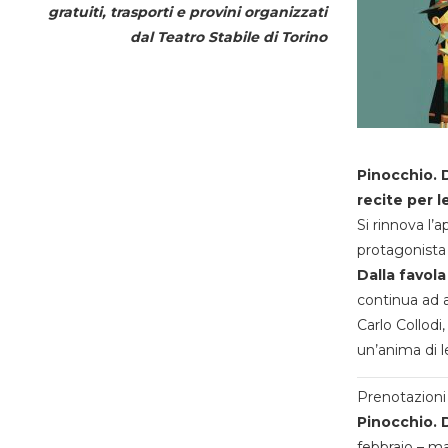
gratuiti, trasporti e provini organizzati
dal
Teatro Stabile di Torino
Pinocchio. D
recite per l
Si rinnova l’
protagonista 
Dalla favola
continua ad a
Carlo Collodi,
un’anima di l
Prenotazioni 
Pinocchio. D
febbraio – m