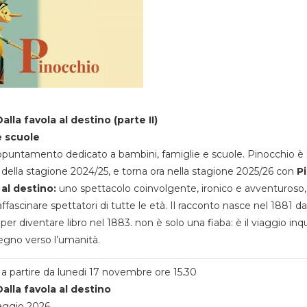
alla favola al destino (parte II)
e scuole
appuntamento dedicato a bambini, famiglie e scuole. Pinocchio è 
della stagione 2024/25, e torna ora nella stagione 2025/26 con
P
 al destino:
uno spettacolo coinvolgente, ironico e avventuroso
ffascinare spettatori di tutte le età. Il racconto nasce nel 1881 da
 per diventare libro nel 1883. non è solo una fiaba: è il viaggio inq
egno verso l’umanità.
a partire da lunedi 17 novembre ore 15.30
alla favola al destino
aggio 2026