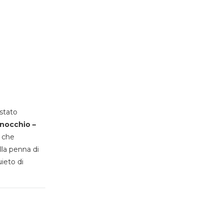
stato
inocchio –
, che
lla penna di
uieto di