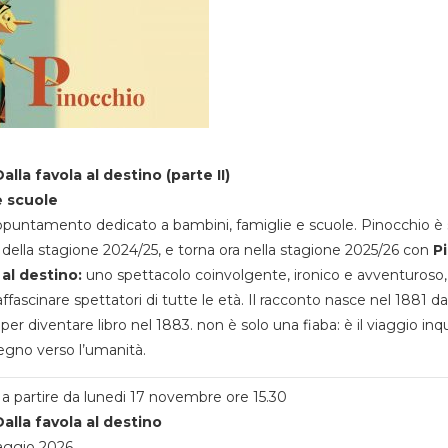
alla favola al destino (parte II)
e scuole
appuntamento dedicato a bambini, famiglie e scuole. Pinocchio è 
della stagione 2024/25, e torna ora nella stagione 2025/26 con
P
 al destino:
uno spettacolo coinvolgente, ironico e avventuroso
ffascinare spettatori di tutte le età. Il racconto nasce nel 1881 da
 per diventare libro nel 1883. non è solo una fiaba: è il viaggio inq
egno verso l’umanità.
a partire da lunedi 17 novembre ore 15.30
alla favola al destino
aggio 2026