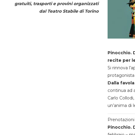
gratuiti, trasporti e provini organizzati
dal
Teatro Stabile di Torino
Pinocchio. D
recite per l
Si rinnova l’
protagonista 
Dalla favola
continua ad a
Carlo Collodi,
un’anima di l
Prenotazioni 
Pinocchio. D
febbraio – m